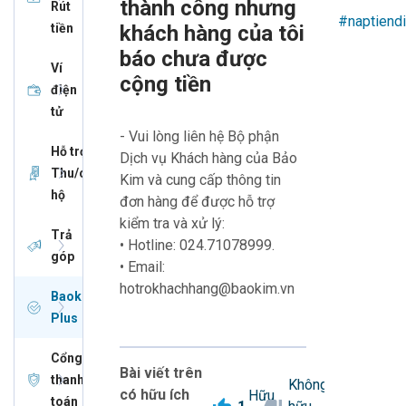
thành công nhưng
Rút
#naptiendi
tiền
khách hàng của tôi
báo chưa được
Ví
cộng tiền
điện
tử
- Vui lòng liên hệ Bộ phận
Hỗ trợ
Dịch vụ Khách hàng của Bảo
Thu/chi
Kim và cung cấp thông tin
hộ
đơn hàng để được hỗ trợ
kiểm tra và xử lý:
Trả
• Hotline: 024.71078999.
góp
• Email:
hotrokhachhang@baokim.vn
Baokim
Plus
Cổng
Bài viết trên
thanh
Không
có hữu ích
Hữu
toán