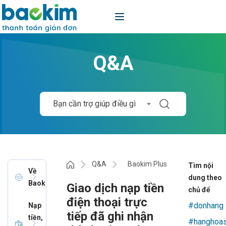
Q&A
Bạn cần trợ giúp điều gì
Q&A
Baokim Plus
Tìm nội
Về
dung theo
Baokim
Giao dịch nạp tiền
chủ để
điện thoại trực
#donhang
Nạp
tiếp đã ghi nhận
tiền,
#hanghoa