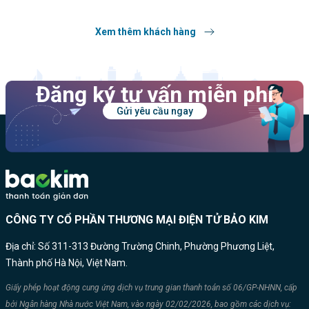
Xem thêm khách hàng
Đăng ký tư vấn miễn phí
Gửi yêu cầu ngay
CÔNG TY CỔ PHẦN THƯƠNG MẠI ĐIỆN TỬ BẢO KIM
Địa chỉ: Số 311-313 Đường Trường Chinh, Phường Phương Liệt,
Thành phố Hà Nội, Việt Nam.
Giấy phép hoạt động cung ứng dịch vụ trung gian thanh toán số 06/GP-NHNN, cấp
bởi Ngân hàng Nhà nước Việt Nam, vào ngày 02/02/2026, bao gồm các dịch vụ: