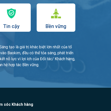
Tin cậy
Bền vững
áng tạo là giá trị khác biệt lớn nhất của tổ
vào Baokim, đều có thể tỏa sáng, phát triển
t nỗ lực vì lợi ích của Đối tác/ Khách hàng,
uan hệ hợp tác Bền vững.
m sóc Khách hàng