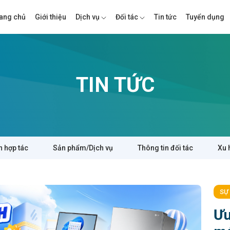
ang chủ
Giới thiệu
Dịch vụ
Đối tác
Tin tức
Tuyển dụng
TIN TỨC
n hợp tác
Sản phẩm/Dịch vụ
Thông tin đối tác
Xu 
SỰ
Ưu