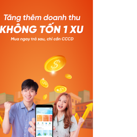
m
việc Baokim tích hợp Bảo hiểm xe cơ
n là
giới và hệ thống thanh toán tiện ích
o
hàng hóa số này trên App HiStaff của
Tinh Vân. Theo đó, các người dùng cuối
st) có
đang sử dụng App HiStaff có thể dễ
ơn vị
dàng tiếp cận ngay Bảo hiểm xe cơ giới
bản điện tử này. Tính năng này đáp ứng
tel).
nhu cầu sở hữu Giấy chứng nhận Bảo
t đã
hiểm xe cơ giới bản điện tử của người
ựa
điều khiển phương tiện xe cơ giới. Chỉ
ng
mất 1 phút, người dùng cuối dễ dàng sở
chuyển
hữu ngay Giấy chứng nhận, lưu bản
n
điện tử về điện thoại, và có thể xuất
 điện
trình mọi lúc mọi nơi thay thế cho bản
cầu sử
cứng. Khi cần tham khảo thông tin
ách
trong tình huống cấp bách, người điều
goài
khiển phương tiện có thể mở Giấy
chứng nhận và xem ngay Hướng dẫn