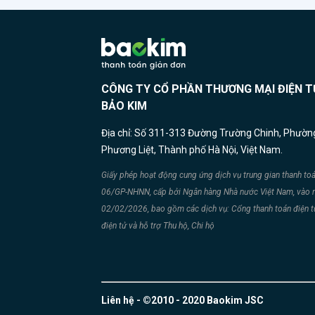
tron
trời 
chính sách) 4. Thông t
chuyể
Thành
những
làm 
ẩm thực t
5. Cách thứ
thàn
CÔNG TY CỔ PHẦN THƯƠNG MẠI ĐIỆN T
địa ch
luôn 
BẢO KIM
093
ngành
Địa chỉ: Số 311-313 Đường Trường Chinh, Phườn
King 
Phương Liệt, Thành phố Hà Nội, Việt Nam.
Capri
Lao… Trải dài từ Bắc vào Nam, hoạ
Giấy phép hoạt động cung ứng dịch vụ trung gian thanh to
động
06/GP-NHNN, cấp bởi Ngân hàng Nhà nước Việt Nam, vào 
tế, G
02/02/2026, bao gồm các dịch vụ: Cổng thanh toán điện tử
đem t
điện tử và hỗ trợ Thu hộ, Chi hộ
nghiệ
nhà 
ăn tu
VỀ BAOKIM Công t
Liên hệ - ©2010 - 2020 Baokim JSC
mại 