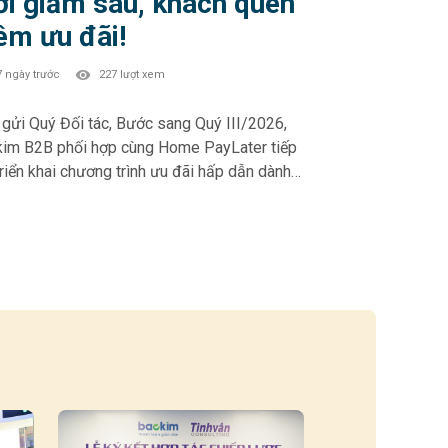
i giảm sâu, khách quen
êm ưu đãi!
7 ngày trước
227 lượt xem
Quý Đối tác, Bước sang Quý III/2026,
im B2B phối hợp cùng Home PayLater tiếp
triển khai chương trình ưu đãi hấp dẫn dành
Khách hàng mới và Khách hàng thân thiết –
phần thúc đẩy trải nghiệm mua sắm linh
 và gia tăng tỷ lệ chuyển đổi tại điểm bán.
 PAYLATER – Ưu đãi Quý III/2026: 🎁
h hàng mới (chưa từng phát sinh đơn HPL):
ảm 10% – tối đa 500.000đ khi chọn kỳ hạn 6
 tháng • Giảm 5% – tối đa 500.000đ khi
 kỳ hạn 6 & 12 tháng • Giảm 3% – tối đa
đ với kỳ hạn 3 tháng 🎁 Khách hàng thân
t (đã từng phát sinh đơn HPL): • Giảm 5% –
đa 500.000đ khi chọn kỳ hạn 6 & 12 tháng •