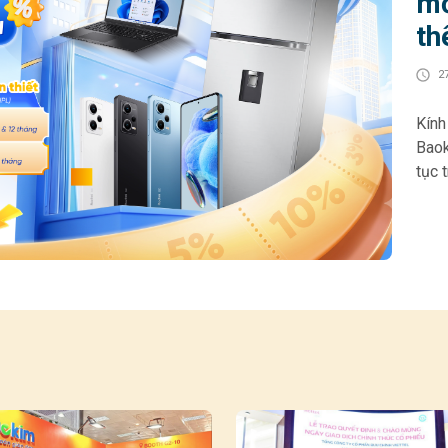
mớ
th
2
Kính gửi 
Baok
tục 
cho 
góp 
hoạt
HOME
Khác
• Gi
& 12
chọn
200.000
thiế
tối 