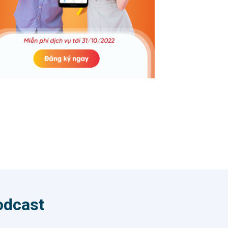
rưởng
xử lý tai nạn và bồi thường được lưu từ
rong
trước tại email cá nhân hoặc qua các
 tỷ
kênh mạng xã hội phổ biến như Zalo,
Kế
Skype, Facebook messenger, … Anh
tiêu
Hoàng Thế Thanh - CEO Baokim (trái)
u lợi
và anh Đinh Hồng Sơn - CEO Tinh Vân
(phải) trao nhau bản Hợp tác chiến lược
 động
giữa hai bên. Trên nền tảng hợp tác
 điện
ban đầu đó, Baokim và Tinh Vân thống
rị
nhất cùng khai thác thị trường chung
iệc sử
trong việc cung cấp giải pháp thanh
R của
toán online đa dạng và hiện đại, dịch vụ
ưu
chi lương, ứng lương cho các doanh
òng
nghiệp; cũng như tăng cường tích hợp
ng,
và triển khai các sản phẩm/dịch vụ số
hông
khác trên hệ thống quản trị doanh
hận
nghiệp của Tinh Vân. Phát biểu tại lễ ký
odcast
tự
kết, anh Đinh Hồng Sơn - Tổng Giám
uôn
đốc Tinh Vân khẳng định: “Chúng tôi tin