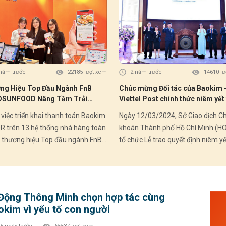
Giảm
(Ưu 
II) 🗓️ Thời gian áp dụng: Từ 03/07/2026 –
30/09/2026 💚 
Comb
đầu: ✔ Mua trước – trả sau linh hoạt ✔ Du
năm trước
22185 lượt xem
2 năm trước
14610 l
đơn 
ng Hiệu Top Đầu Ngành FnB
Chúc mừng Đối tác của Baokim 
hấp dẫ
SUNFOOD Nâng Tầm Trải
Viettel Post chính thức niêm yết
ngay
ệm Khách Hàng Qua Thanh Toán
sàn HOSE
------------
việc triển khai thanh toán Baokim
Ngày 12/03/2024, Sở Giao dịch C
im VietQR
R trên 13 hệ thống nhà hàng toàn
khoán Thành phố Hồ Chí Minh (H
 thương hiệu Top đầu ngành FnB
tổ chức Lễ trao quyết định niêm yế
SUNFOOD sẽ nâng tầm trải
chính thức đưa 121.783.042 cổ ph
m khách hàng khi thanh toán. Trải
của Tổng Công ty Cổ phần Bưu ch
m khách hàng xuất sắc là yếu tố
Viettel (Mã Ck: VTP) vào giao dịch
n trong ngành FnB Trải nghiệm
Viettel Post chính thức niêm yết t
 Động Thông Minh chọn hợp tác cùng
 hàng xuất sắc trở thành yếu tố
sàn HOSE Theo đó, tổng giá trị chứng
okim vì yếu tố con người
còn để thành công, là năng lực
khoán niêm yết của Tổng Công ty
tranh chính trong thời đại số, đặc
phần Bưu chính Viettel là