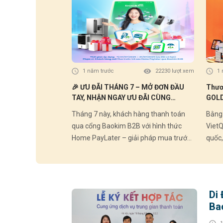
1 năm trước
22230 lượt xem
1 
🎉 ƯU ĐÃI THÁNG 7 – MỞ ĐƠN ĐẦU
Thươ
TAY, NHẬN NGAY ƯU ĐÃI CÙNG
GOLD
HOMEPAYLATER 🎉
Nghi
Tháng 7 này, khách hàng thanh toán
Bằng 
Baok
qua cổng Baokim B2B với hình thức
VietQ
Home PayLater – giải pháp mua trước
quốc,
trả sau tiện lợi – sẽ nhận ngay ưu đãi
GOLD
hấp dẫn dành riêng cho khách hàng
nghiệ
mới! 💸 Mua sắm chủ động – không
nghiệ
cần trả ngay – ưu đãi về tay chỉ sau 1
sống cò
Di
đơn hàng! 🔥 Chi tiết ưu đãi tháng
khách
Ba
07/2025: ✅ Giảm 5% cho đơn hàng từ 0
sống 
đồng, tối đa 80.000đ, sử dụng 1
cạnh 