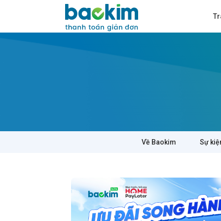
Tr
Về Baokim
Sự kiệ