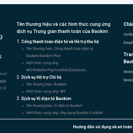
g dự án (các ý tưởng để các cải tiến về quy trình, quy định,
vàng, thành lập năm 2020, được
in khác - Địa điểm làm việc: Tầng 3, Hà
n đổi từ Redsun-ITI – Một trong
 Plaza, 102 Thái Thịnh, Quận Đống Đa, Hà Nội - Thời gian
 công ty hàng đầu trong lĩnh vực
việc: Từ 08h00 - 17h45, thứ 2 đến thứ 6. Nghỉ thứ 7, chủ nhật
Tên thương hiệu và các hình thức cung ứng
Chă
ại Việt Nam. Qua 11 năm hình
c ứng tuyển: Ứng viên quan tâm vui lòng gửi CV qua
dịch vụ Trung gian thanh toán của Baokim:
h và phát triển, GOLDSUNFOOD
Hotli
Ử
ỉ email: ngocvth1@vatgia.com Liên hệ: Mrs.Ngọc -
Cổng thanh toán điện tử và Hỗ trợ thu hộ
khằng định vị trí top đầu trong
Email
6581683 (Zalo)
 FnB với 13 thương hiệu lớn như:
Tên thương hiệu: Cổng thanh toán điện tử
Tran
g
BBQ, ThaiExpress, Seoul Garden,
Baokim/Baokim Plus
Bao
cciosa, Tasaki BBQ, Meiwei, Khao
Hình thức cung ứng:
t
API/Website/Paymentlink/Extension
Websi
án số
Dịch vụ Hỗ trợ Chi hộ
 mạnh mẽ trên toàn quốc và quốc
Websi
ngày
OLDSUNFOOD đã, đang và sẽ luôn
Tên thương hiệu: Baokim
, Ví
ới cho quý khách những trải
Hình thức cung ứng: API
Dịch vụ Ví điện tử Baokim:
m ẩm thực cao cấp, các chuỗi
hàng sang trọng cùng những món
Tên thương hiệu: Ví điện tử Baokim
yệt hảo và dịch vụ đẳng cấp nhất.
Hình thức cung ứng: Ứng dụng Baokim E-wallet
y Cổ phần Thương
Hướng dẫn sử dụng và an toàn
Điện tử Bảo Kim (Baokim) có tầm