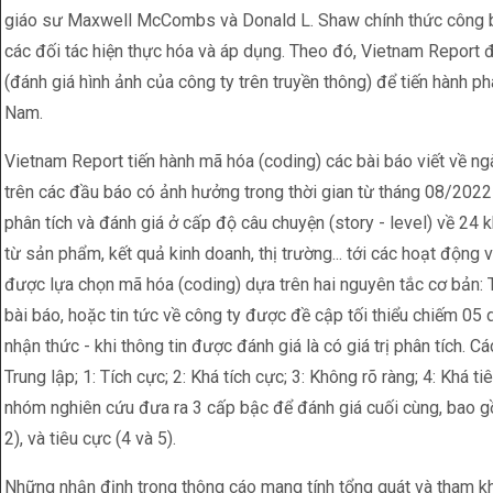
giáo sư Maxwell McCombs và Donald L. Shaw chính thức công 
các đối tác hiện thực hóa và áp dụng. Theo đó, Vietnam Repor
(đánh giá hình ảnh của công ty trên truyền thông) để tiến hành phâ
Nam.
Vietnam Report tiến hành mã hóa (coding) các bài báo viết về 
trên các đầu báo có ảnh hưởng trong thời gian từ tháng 08/202
phân tích và đánh giá ở cấp độ câu chuyện (story - level) về 24 
từ sản phẩm, kết quả kinh doanh, thị trường... tới các hoạt động v
được lựa chọn mã hóa (coding) dựa trên hai nguyên tắc cơ bản: T
bài báo, hoặc tin tức về công ty được đề cập tối thiểu chiếm 05
nhận thức - khi thông tin được đánh giá là có giá trị phân tích. C
Trung lập; 1: Tích cực; 2: Khá tích cực; 3: Không rõ ràng; 4: Khá ti
nhóm nghiên cứu đưa ra 3 cấp bậc để đánh giá cuối cùng, bao gồm
2), và tiêu cực (4 và 5).
Những nhận định trong thông cáo mang tính tổng quát và tham kh