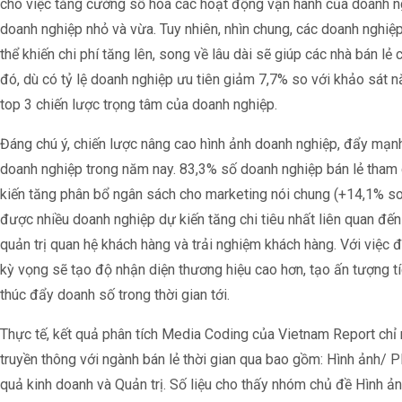
cho việc tăng cường số hóa các hoạt động vận hành của doanh ngh
doanh nghiệp nhỏ và vừa. Tuy nhiên, nhìn chung, các doanh nghiệp 
thể khiến chi phí tăng lên, song về lâu dài sẽ giúp các nhà bán lẻ 
đó, dù có tỷ lệ doanh nghiệp ưu tiên giảm 7,7% so với khảo sát năm
top 3 chiến lược trọng tâm của doanh nghiệp.
Đáng chú ý, chiến lược nâng cao hình ảnh doanh nghiệp, đẩy mạ
doanh nghiệp trong năm nay. 83,3% số doanh nghiệp bán lẻ tham 
kiến tăng phân bổ ngân sách cho marketing nói chung (+14,1% so
được nhiều doanh nghiệp dự kiến tăng chi tiêu nhất liên quan đến 
quản trị quan hệ khách hàng và trải nghiệm khách hàng. Với việc
kỳ vọng sẽ tạo độ nhận diện thương hiệu cao hơn, tạo ấn tượng tí
thúc đẩy doanh số trong thời gian tới.
Thực tế, kết quả phân tích Media Coding của Vietnam Report chỉ r
truyền thông với ngành bán lẻ thời gian qua bao gồm: Hình ảnh/ P
quả kinh doanh và Quản trị. Số liệu cho thấy nhóm chủ đề Hình ả