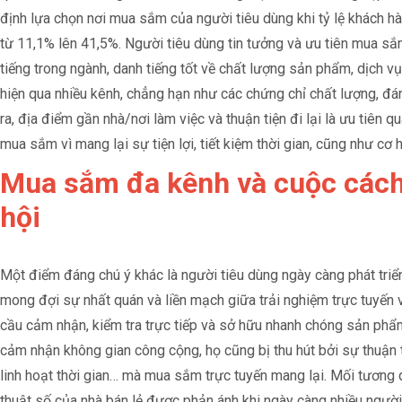
định lựa chọn nơi mua sắm của người tiêu dùng khi tỷ lệ khách h
từ 11,1% lên 41,5%. Người tiêu dùng tin tưởng và ưu tiên mua sắ
tiếng trong ngành, danh tiếng tốt về chất lượng sản phẩm, dịch v
hiện qua nhiều kênh, chẳng hạn như các chứng chỉ chất lượng, đá
ra, địa điểm gần nhà/nơi làm việc và thuận tiện đi lại là ưu tiên 
mua sắm vì mang lại sự tiện lợi, tiết kiệm thời gian, cũng như cơ 
Mua sắm đa kênh và cuộc các
hội
Một điểm đáng chú ý khác là người tiêu dùng ngày càng phát triể
mong đợi sự nhất quán và liền mạch giữa trải nghiệm trực tuyến v
cầu cảm nhận, kiểm tra trực tiếp và sở hữu nhanh chóng sản phẩm
cảm nhận không gian công cộng, họ cũng bị thu hút bởi sự thuận 
linh hoạt thời gian… mà mua sắm trực tuyến mang lại. Mối tương q
thuật số của nhà bán lẻ được phản ánh khi ngày càng nhiều người 