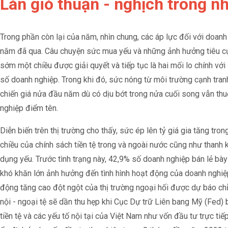
Làn gió thuận - nghịch trong 
Trong phần còn lại của năm, nhìn chung, các áp lực đối với doan
năm đã qua. Câu chuyện sức mua yếu và những ảnh hưởng tiêu cực 
sớm một chiều được giải quyết và tiếp tục là hai mối lo chính vớ
số doanh nghiệp. Trong khi đó, sức nóng từ môi trường cạnh tran
chiến giá nửa đầu năm dù có dịu bớt trong nửa cuối song vẫn thu
nghiệp điểm tên.
Diễn biến trên thị trường cho thấy, sức ép lên tỷ giá gia tăng tro
chiều của chính sách tiền tệ trong và ngoài nước cũng như thanh 
dụng yếu. Trước tình trạng này, 42,9% số doanh nghiệp bán lẻ bày 
khó khăn lớn ảnh hưởng đến tình hình hoạt động của doanh nghiệp
động tăng cao đột ngột của thị trường ngoại hối được dự báo chỉ
nội - ngoại tệ sẽ dần thu hẹp khi Cục Dự trữ Liên bang Mỹ (Fed) 
tiền tệ và các yếu tố nội tại của Việt Nam như vốn đầu tư trực ti