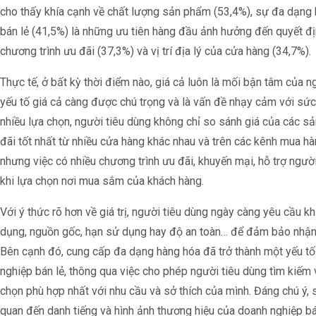
cho thấy khía cạnh về chất lượng sản phẩm (53,4%), sự đa dạng 
bán lẻ (41,5%) là những ưu tiên hàng đầu ảnh hưởng đến quyết đị
chương trình ưu đãi (37,3%) và vị trí địa lý của cửa hàng (34,7%).
Thực tế, ở bất kỳ thời điểm nào, giá cả luôn là mối bận tâm của n
yếu tố giá cả càng được chú trọng và là vấn đề nhạy cảm với sức
nhiều lựa chọn, người tiêu dùng không chỉ so sánh giá của các 
đãi tốt nhất từ nhiều cửa hàng khác nhau và trên các kênh mua hà
nhưng việc có nhiều chương trình ưu đãi, khuyến mại, hỗ trợ ngườ
khi lựa chọn nơi mua sắm của khách hàng.
Với ý thức rõ hơn về giá trị, người tiêu dùng ngày càng yêu cầu 
dụng, nguồn gốc, hạn sử dụng hay độ an toàn… để đảm bảo nhận đư
Bên cạnh đó, cung cấp đa dạng hàng hóa đã trở thành một yếu 
nghiệp bán lẻ, thông qua việc cho phép người tiêu dùng tìm kiếm
chọn phù hợp nhất với nhu cầu và sở thích của mình. Đáng chú ý, 
quan đến danh tiếng và hình ảnh thương hiệu của doanh nghiệp b