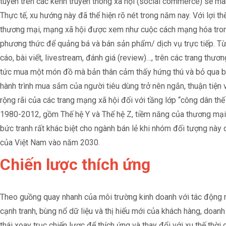
tuyến trên các kênh truyền thông xã hội (social commerce) sẽ ma
Thực tế, xu hướng này đã thể hiện rõ nét trong năm nay. Với lợi thế
thương mại, mạng xã hội được xem như cuộc cách mạng hóa trong 
phương thức để quảng bá và bán sản phẩm/ dịch vụ trực tiếp. 
cáo, bài viết, livestream, đánh giá (review)…, trên các trang thươ
tức mua một món đồ mà bản thân cảm thấy hứng thú và bỏ qua b
hành trình mua sắm của người tiêu dùng trở nên ngắn, thuận tiện v
rộng rãi của các trang mạng xã hội đối với tầng lớp “công dân thế
1980-2012, gồm Thế hệ Y và Thế hệ Z, tiềm năng của thương mại x
bức tranh rất khác biệt cho ngành bán lẻ khi nhóm đối tượng này
của Việt Nam vào năm 2030.
Chiến lược thích ứng
Theo guồng quay nhanh của môi trường kinh doanh với tác động 
cạnh tranh, bùng nổ dữ liệu và thị hiếu mới của khách hàng, doa
thái xoay trục chiến lược để thích ứng và thay đổi với xu thế thời