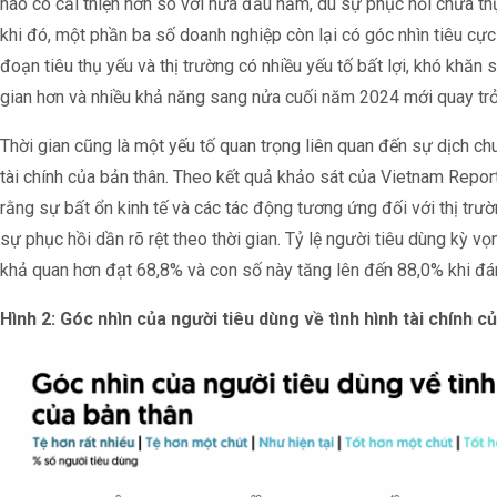
nào có cải thiện hơn so với nửa đầu năm, dù sự phục hồi chưa th
khi đó, một phần ba số doanh nghiệp còn lại có góc nhìn tiêu cực
đoạn tiêu thụ yếu và thị trường có nhiều yếu tố bất lợi, khó khăn 
gian hơn và nhiều khả năng sang nửa cuối năm 2024 mới quay trở 
Thời gian cũng là một yếu tố quan trọng liên quan đến sự dịch ch
tài chính của bản thân. Theo kết quả khảo sát của Vietnam Report
rằng sự bất ổn kinh tế và các tác động tương ứng đối với thị trườ
sự phục hồi dần rõ rệt theo thời gian. Tỷ lệ người tiêu dùng kỳ vọ
khả quan hơn đạt 68,8% và con số này tăng lên đến 88,0% khi đánh
Hình 2: Góc nhìn của người tiêu dùng về tình hình tài chính c