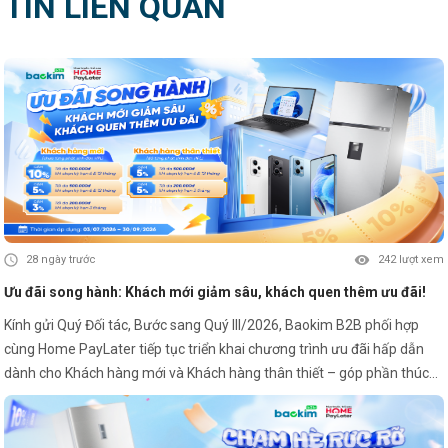
TIN LIÊN QUAN
28 ngày trước
242 lượt xem
Ưu đãi song hành: Khách mới giảm sâu, khách quen thêm ưu đãi!
Kính gửi Quý Đối tác, Bước sang Quý III/2026, Baokim B2B phối hợp
cùng Home PayLater tiếp tục triển khai chương trình ưu đãi hấp dẫn
dành cho Khách hàng mới và Khách hàng thân thiết – góp phần thúc
đẩy trải nghiệm mua sắm linh hoạt và gia tăng tỷ lệ chuyển đổi tại điểm
bán. HOME PAYLATER – Ưu đãi Quý III/2026: 🎁 Khách hàng mới (chưa
từng phát sinh đơn HPL): • Giảm 10% – tối đa 500.000đ khi chọn kỳ hạn