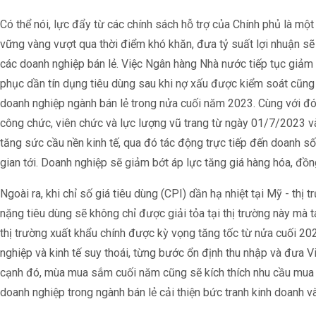
Có thể nói, lực đẩy từ các chính sách hỗ trợ của Chính phủ là mộ
vững vàng vượt qua thời điểm khó khăn, đưa tỷ suất lợi nhuận s
các doanh nghiệp bán lẻ. Việc Ngân hàng Nhà nước tiếp tục giảm lãi
phục dần tín dụng tiêu dùng sau khi nợ xấu được kiểm soát cũng
doanh nghiệp ngành bán lẻ trong nửa cuối năm 2023. Cùng với đó, chí
công chức, viên chức và lực lượng vũ trang từ ngày 01/7/2023 
tăng sức cầu nền kinh tế, qua đó tác động trực tiếp đến doanh s
gian tới. Doanh nghiệp sẽ giảm bớt áp lực tăng giá hàng hóa, đồ
Ngoài ra, khi chỉ số giá tiêu dùng (CPI) dần hạ nhiệt tại Mỹ - thị
nặng tiêu dùng sẽ không chỉ được giải tỏa tại thị trường này mà 
thị trường xuất khẩu chính được kỳ vọng tăng tốc từ nửa cuối 202
nghiệp và kinh tế suy thoái, từng bước ổn định thu nhập và đưa 
cạnh đó, mùa mua sắm cuối năm cũng sẽ kích thích nhu cầu mua 
doanh nghiệp trong ngành bán lẻ cải thiện bức tranh kinh doanh và