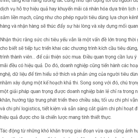
trình, tăng khả năng tương tác cũng như tận dụng tối ưu nguồn d
dịch vụ hỗ trợ hiệu quả hay khuyến mãi cá nhân hóa dựa trên lịc
sắm liền mạch, cũng như cho phép người tiêu dùng lựa chọn kên
hàng và nhận hàng sẽ thúc đẩy sự hài lòng và xây dựng mối quan
Nhận thức rằng sức chi tiêu yếu vẫn là một vấn đề lớn trong thời
cho biết sẽ tiếp tục triển khai các chương trình kích cầu tiêu dùn
trình thành viên… để cải thiện sức mua. Điều quan trọng cần lưu ý
mãi đều có hiệu quả. Do đó, doanh nghiệp cũng tiến hành các ho
nghệ, dữ liệu để tìm hiểu sở thích và phản ứng của người tiêu dù
nhằm xây dựng một kế hoạch khả thi. Song song với đó, chú trọng 
một giải pháp quan trọng được doanh nghiệp bán lẻ chỉ ra trong n
khăn, hướng tập trung phát triển theo chiều sâu, tối ưu chi phí vâ
và chi phí logistics, tiết kiệm và sẵn sàng cắt giảm chi phí ho
hiệu quả được cho là chiến lược mang tính thiết thực.
Tác động từ những khó khăn trong giai đoạn vừa qua cũng ảnh h