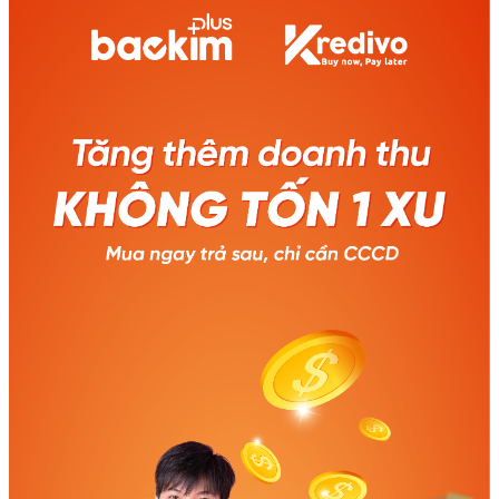
số liệu của Research & Market, tại thị
an toàn, minh bạch bởi Baokim
trường Việt Nam, tổng giá trị hàng hóa
và VPBank giúp khách hàng an
Mua Trước Trả sau được dự đoán là
tâm sử dụng! ‼️Hoàng Hà Mobile
10,5 tỷ USD vào năm 2028, tăng 21
có hệ thống 130 cửa hàng trên
lần so với năm 2021 (496,4 triệu USD).
toàn quốc, phục vụ linh hoạt
Riêng năm 2022, lượng hàng hóa bán
khách hàng nạp và chuyển tiền
ra bằng hình thức Mua Trước Trả Sau
vào cuối tuần và các dịp lễ Tết
tại Việt Nam năm 2022 đạt 2,1 tỷ USD.
👉Hỗ trợ giao dịch tới gần 80
Khi khách vào website mua hàng, một
ngân hàng - siêu an toàn, tiện lợi
trong những yếu tố quyết định việc
‼️KIỂM TRA ĐỊA CHỈ CỬA HÀNG
khách thanh toán chính là trải nghiệm
HOÀNG HÀ MOBILE GẦN BẠN
mua hàng đơn giản, thông suốt và
NHẤT TẠI ĐÂY Hướng dẫn cách
thuận tiện, luồng thanh toán minh
giao dịch cực đơn giản ✅ Đến
bạch, và các yếu tố khuyến mại, giảm
ngay cửa hàng Hoàng Hà Mobile
giá sẽ được khách hàng ưu tiên cân
gần nhất. ✅ Cung cấp CCCD có
nhắc. Nắm được tâm lý mua của
gắn chip hợp pháp và yêu cầu
khách hàng cũng như nhận thấy xu
giao dịch với nhân viên thu ngân.
hướng thanh toán chiếm lĩnh ngành
✅ Xác nhận giao dịch và nhận
bán lẻ hiện nay của Việt Nam là Mua