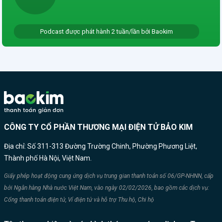
dịch vụ không đáng kể Miễn phí dịch
vụ cho tất cả các merchant mới. Phí
Podcast được phát hành 2 tuần/lần bởi Baokim
dịch vụ chỉ 2% cho các merchant đã
tích hợp hệ thống thanh toán Baokim
Plus lên website Đánh trúng Insight
của người mua hàng, gia tăng trải
nghiệm, doanh thu Bổ sung ngay
Phương thức thanh toán “hot” và
thuận tiện nhất, hỗ trợ tối đa cho
Khách hàng khi chọn mua thanh toán
CÔNG TY CỔ PHẦN THƯƠNG MẠI ĐIỆN TỬ BẢO KIM
trực tuyến cũng như trực tiếp. Hoàn
thiện trải nghiệm All-in-one, từ chọn
Địa chỉ: Số 311-313 Đường Trường Chinh, Phường Phương Liệt,
hàng tới Thanh toán cho Khách hàng
Thành phố Hà Nội, Việt Nam.
mỗi lần ghé thăm website và hệ thống
cửa hàng. Gia tăng tối đa doanh thu,
Giấy phép hoạt động cung ứng dịch vụ trung gian thanh toán số 06/GP-NHNN, cấp
dòng tiền ghi nhận hầu như ngay lập
bởi Ngân hàng Nhà nước Việt Nam, vào ngày 02/02/2026, bao gồm các dịch vụ:
tức. Được hỗ trợ truyền thông miễn phí
Cổng thanh toán điện tử, Ví điện tử và hỗ trợ Thu hộ, Chi hộ
tới tập khách hàng tiềm năng. Được