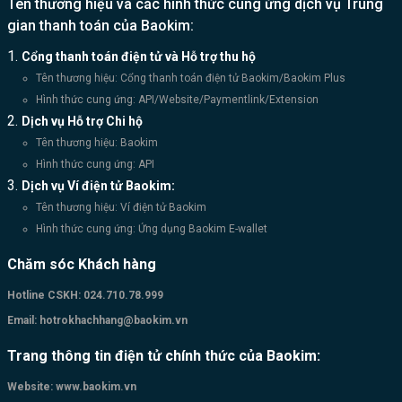
Tên thương hiệu và các hình thức cung ứng dịch vụ Trung
hỗ trợ truyền thông miễn phí từ hệ
gian thanh toán của Baokim:
thống truyền thông xã hội của Baokim
và Home Credit. Về Hoàng Hà Mobile
Cổng thanh toán điện tử và Hỗ trợ thu hộ
Hoàng Hà Mobile hiện đang là nhà bán
Tên thương hiệu: Cổng thanh toán điện tử Baokim/Baokim Plus
lẻ điện thoại, máy tính, phụ kiện di
Hình thức cung ứng: API/Website/Paymentlink/Extension
động giá tốt nhất thị trường. Đồng thời
Dịch vụ Hỗ trợ Chi hộ
cũng là nhà bán lẻ ủy quyền chính
Tên thương hiệu: Baokim
thức của Apple tại Việt Nam. Bên cạnh
Hình thức cung ứng: API
hơn 120 chi nhánh trên toàn quốc,
Dịch vụ Ví điện tử Baokim:
Hoàng Hà còn có nhiều kênh bán hàng
Tên thương hiệu: Ví điện tử Baokim
online khác như là Website, Facebook,
Hình thức cung ứng: Ứng dụng Baokim E-wallet
Instagram, Shopee, Lazada, TikTok.
Website: https://hoanghamobile.com/
Chăm sóc Khách hàng
Hotline: 19002091 Trụ sở chính: Số 89
Hotline CSKH:
024.710.78.999
Đường Tam Trinh, Phường Mai Động,
Email:
hotrokhachhang@baokim.vn
Quận Hoàng Mai, Thành Phố Hà Nội,
Việt Nam Về Home Credit và Home
Trang thông tin điện tử chính thức của Baokim:
PayLater Công ty Tài chính TNHH Một
Website:
www.baokim.vn
thành viên Home Credit Việt Nam