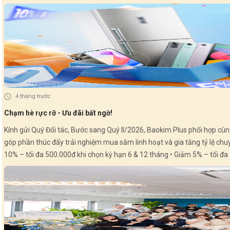
phát sinh đơn HPL): • Giảm 5% – tối đa 500.000đ khi chọn kỳ hạn 6 & 12 tháng 
dụng: Từ 03/07/2026 – 30/09/2026 💚 Baokim B2B x Home PayLater – Combo mua sắm nhẹ tênh cho người mới bắt đầu: ✔ Mua trước – trả sau linh hoạt ✔ Duyệt đơn nhanh chóng – giao
4 tháng trước
Chạm hè rực rỡ - Ưu đãi bất ngờ!
Kính gửi Quý Đối tác, Bước sang Quý II/2026, Baokim Plus phối hợp cùng Home PayLater tiếp tục triển khai chương trình ưu đãi hấp dẫn dành cho Khách hàng mới và Khách hàng thân thiết –
góp phần thúc đẩy trải nghiệm mua sắm linh hoạt và gia tăng tỷ lệ chuyển đổi tại điểm bán. HOME PAYLATER – Ưu đãi Quý II 2026: 🎁 Khách hàng 
10% – tối đa 500.000đ khi chọn kỳ hạn 6 & 12 tháng • Giảm 5% – tối đa 500.000đ khi c
phát sinh đơn HPL): • Giảm 5% – tối đa 500.000đ khi chọn kỳ hạn 6 & 12 tháng • Giảm 3% – tối đa 200.000
B2B x Home PayLater – Combo mua sắm nhẹ tênh cho người mới bắt đầu: ✔ Mua trước – trả sau linh hoạt ✔ Duyệt đơn nhanh chóng – giao dịch an toàn ✔ Ưu đãi hấp dẫn ngay lầ