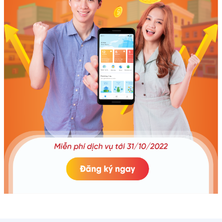
biên lai ngay lập tức! THÔNG
Trước Trả Sau, Hoàng Hà Mobile
TIN THÊM Về Baokim Là một
(Công ty Cổ phần Xây dựng và Đầu tư
trong những công ty Trung gian
Thương mại Hoàng Hà) đã nhanh
thanh toán được cấp giấy phép
chóng tích hợp thêm giải pháp thanh
đầu tiên tại Việt Nam, Công ty Cổ
toán Mua Trước Trả Sau Home
phần Thương mại Điện tử Bảo
PayLater (một giải pháp của Công ty
Kim (Baokim) có tầm nhìn là đơn
Tài chính TNHH MTV Home Credit Việt
vị tiên phong nghiên cứu và triển
Nam (Home Credit) qua Cổng thanh
khai các mô hình giải pháp thanh
toán Baokim Plus (thuộc Công ty Cổ
toán mới. Chúng tôi liên tục hoàn
phần Thương mại Điện tử Bảo Kim
thiện sản phẩm dịch vụ, đáp ứng
(Baokim). Giải pháp này được kỳ vọng
nhu cầu thanh toán toàn diện
là một cú hích lớn mang về doanh thu
cho hàng trăm ngàn Doanh
đột biến cho Hoàng Hà Mobile khi mùa
nghiệp và hàng chục triệu người
mua sắm hè 2023 đang tới rất gần. Hệ
dân Việt Nam, góp phần thúc
thống đối soát của Baokim ghi nhận,
đẩy mạnh mẽ chuyển đổi số và
ngay trong ngày đầu tiên triển khai
thanh toán không dùng tiền mặt
Mua Trước Trả Sau Home PayLater
trong nhiều ngành nghề. Về
tại hệ thống cửa hàng của Hoàng Hà
Hoàng Hà Mobile Hoàng Hà