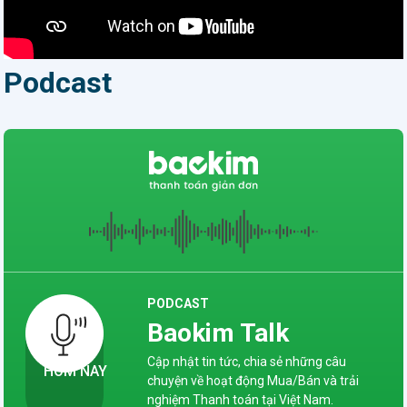
thể chia nhỏ số tiền mua hàng và trả
suốt 30 năm xây dựng và trưởng
dần trong nhiều tháng. Không khó để
thành, trở thành cầu nối huy
giải mã sức nóng của giải pháp này tại
động và phân bổ nguồn lực hiệu
Podcast
Hoàng Hà Mobile nói riêng và các
quả cho nền kinh tế, giúp người
chuỗi cửa hàng nói chung: Người mua
dân tiếp cận các dịch vụ tài chính
được hưởng ngay khuyến mãi tới
- ngân hàng hiện đại,…
250.000 cho giao dịch đầu tiên Giảm
ngay 250.000 đồng cho đơn hàng đầu
tiên của người mua khi đơn có giá trị
trên 3.000.000 đồng. (Lưu ý: ưu đãi
này chỉ áp dụng cho 50 merchant
đăng ký tích hợp Home PayLater sớm
nhất trong tháng 2) Giảm ngay
150.000 đồng cho đơn hàng đầu tiên
PODCAST
của người mua khi đơn có giá trị từ
Baokim Talk
1.000.000 đến 3.000.000 đồng (Lưu ý:
ưu đãi này chỉ áp dụng cho 50
Cập nhật tin tức, chia sẻ những câu
HÔM NAY
chuyện về hoạt động Mua/Bán và trải
merchant đăng ký tích hợp Home
nghiệm Thanh toán tại Việt Nam.
PayLater sớm nhất trong tháng 2) Phí