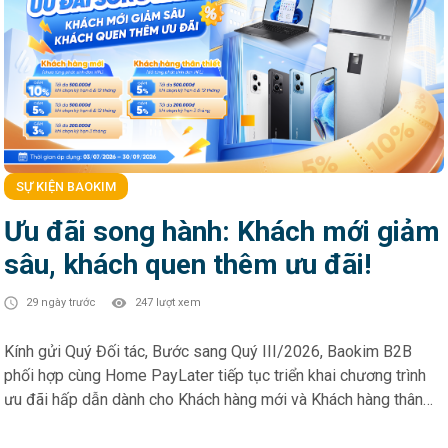
SỰ KIỆN BAOKIM
Ưu đãi song hành: Khách mới giảm
sâu, khách quen thêm ưu đãi!
29 ngày trước
247 lượt xem
Kính gửi Quý Đối tác, Bước sang Quý III/2026, Baokim B2B
phối hợp cùng Home PayLater tiếp tục triển khai chương trình
ưu đãi hấp dẫn dành cho Khách hàng mới và Khách hàng thân
thiết – góp phần thúc đẩy trải nghiệm mua sắm linh hoạt và gia
tăng tỷ lệ chuyển đổi tại điểm bán. HOME PAYLATER – Ưu đãi