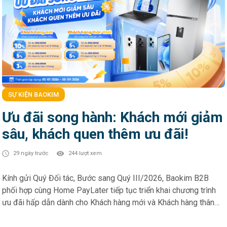
SỰ KIỆN BAOKIM
Ưu đãi song hành: Khách mới giảm
sâu, khách quen thêm ưu đãi!
29 ngày trước
244 lượt xem
Kính gửi Quý Đối tác, Bước sang Quý III/2026, Baokim B2B
phối hợp cùng Home PayLater tiếp tục triển khai chương trình
ưu đãi hấp dẫn dành cho Khách hàng mới và Khách hàng thân
thiết – góp phần thúc đẩy trải nghiệm mua sắm linh hoạt và gia
tăng tỷ lệ chuyển đổi tại điểm bán. HOME PAYLATER – Ưu đãi