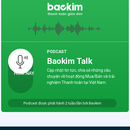
nhất để tập trung mà hành động.
“Làm điều xuất sắc” là dám mơ
ước và khao khát những điều lớn
lao, và rồi bắt tay vào làm những
điều mình mơ và ước. Với những
gì đã làm được trong năm 2023
và tinh thần “Dốc hết trái tim”,
PODCAST
Baokim chắc chắn vững bước
Baokim Talk
vào năm 2024 để “Làm điều xuất
sắc”, ghi dấu tên mình trên thị
Cập nhật tin tức, chia sẻ những câu
HÔM NAY
trường với những thành tựu nổi
chuyện về hoạt động Mua/Bán và trải
bật, vì BKER dám ước mơ và
nghiệm Thanh toán tại Việt Nam.
dám hành động!
Podcast được phát hành 2 tuần/lần bởi Baokim