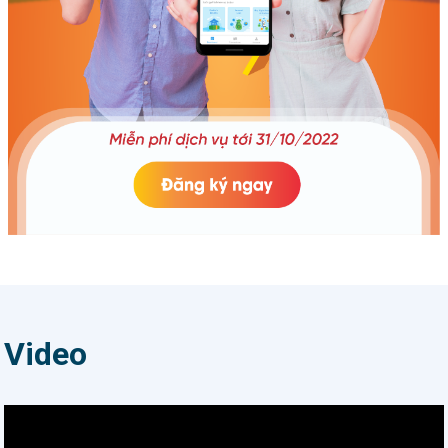
bạn hiện tại. Cốc nước vơi sẽ đầy
thêm, còn cốc nước đầy chỉ có
thể vơi đi. “Làm điều xuất sắc” là
viết ra bằng chữ các mục tiêu
công việc mình sẽ làm. Mục tiêu
“smart” là phải rõ ràng, cụ thể,
mục tiêu nên ngoài tầm tay,
nhưng trong tầm với. “Làm điều
xuất sắc” là thực hành liên tục,
làm đi làm lại, để khám phá rằng
cũng chính việc đó, mình có thể
làm tốt hơn nhiều lần, nhuần
nhuyễn hơn, chất lượng cao hơn,
tốc độ nhanh hơn. “Làm điều
Video
xuất sắc” là giữ lời hứa hoàn
thành dù bạn có là ai trong một
tập thể. Để mình là một mắt xích
trơn tru trong guồng máy đang