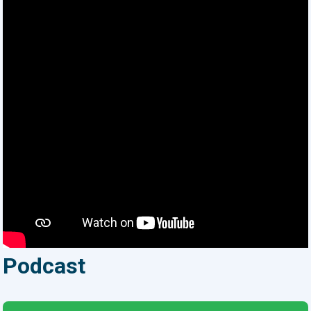
hoạt động. “Làm điều xuất sắc”
là nắm tất cả những thông tin
gửi đến mình khi làm việc. Đọc và
phản hồi, đọc và tiếp thu, đọc và
ghi nhớ. Để bạn có sự hiện diện,
sự đồng hành và sự có mặt của
bạn mang lại ý nghĩa cho tổ
chức. “Làm điều xuất sắc” là ghi
chép tất cả những thứ hay ho và
tìm mọi cách để vận dụng điều
này trong công việc của mình.
Người thực hành mới là người sở
hữu kiến thức, không nhiều
người hiểu đúng điều này. “Làm
điều xuất sắc” là tập trung 100%
sức lực vào điều mình đã chọn
Podcast
làm. Đừng nửa vời, đừng sao
nhãng hay bị phân tán bởi những
người khác. Chọn lấy lý do cốt lõi