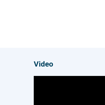
một lần mở đơn! ------------------- GỌI
710.
Cổng
NGAY ĐỂ TÍCH HỢP MIỄN PHÍ 024
mại 
710.78.999
cú h
mùa mu
Baok
Trả 
Mobi
Mobi
tới 
trướ
suất 0%. Giải mã sức nóng củ
Video
Home PayLater Ho
được
thốn
triể
trướ
lập 
tiền m
sức 