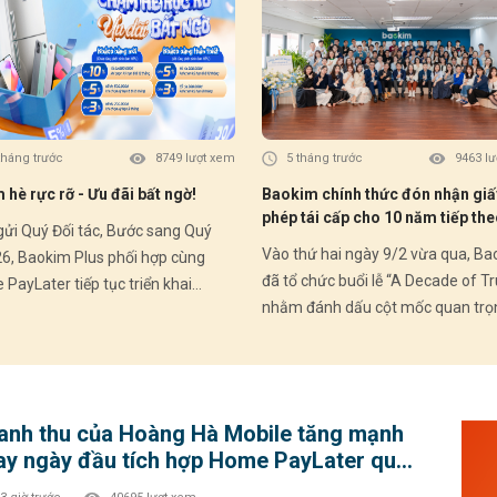
Giảm
(Ưu 
II) 🗓️ Thời gian áp dụng: Từ 03/07/2026 –
30/09/2026 💚 
Comb
đầu: ✔ Mua trước – trả sau linh hoạt ✔ Du
tháng trước
8749 lượt xem
5 tháng trước
9463 l
đơn 
hè rực rỡ - Ưu đãi bất ngờ!
Baokim chính thức đón nhận giấ
hấp dẫ
phép tái cấp cho 10 năm tiếp the
ngay
Quý Đối tác, Bước sang Quý
Dấu mốc pháp lý khẳng định hàn
------------
Vào thứ hai ngày 9/2 vừa qua, B
26, Baokim Plus phối hợp cùng
trình bền bỉ và chuẩn mực
đã tổ chức buổi lễ “A Decade of Tr
PayLater tiếp tục triển khai
nhằm đánh dấu cột mốc quan trọ
g trình ưu đãi hấp dẫn dành cho
Baokim chính thức đón nhận giấy
h hàng mới và Khách hàng thân
tái cấp cho giai đoạn 10 năm tiếp
 – góp phần thúc đẩy trải nghiệm
trong lĩnh vực trung gian thanh to
ắm linh hoạt và gia tăng tỷ lệ
sau 10 năm kể từ lần cấp phép đầ
 đổi tại điểm bán. HOME
anh thu của Hoàng Hà Mobile tăng mạnh
vào năm 2016. Buổi lễ diễn ra trong
TER – Ưu đãi Quý II 2026: 🎁
ay ngày đầu tích hợp Home PayLater qua
không khí trang trọng với sự tham
 hàng mới (chưa từng phát sinh
okim Plus
của Ban Lãnh đạo, các cổ đông, đạ
PL): • Giảm 10% – tối đa 500.000đ