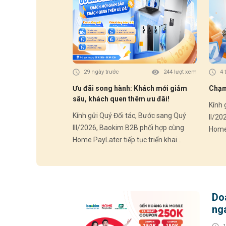
29 ngày trước
244 lượt xem
4 
Ưu đãi song hành: Khách mới giảm
Chạm 
sâu, khách quen thêm ưu đãi!
Kính gửi 
Kính gửi Quý Đối tác, Bước sang Quý
II/20
III/2026, Baokim B2B phối hợp cùng
Home 
Home PayLater tiếp tục triển khai
chươn
chương trình ưu đãi hấp dẫn dành cho
Khác
Khách hàng mới và Khách hàng thân
thiết
thiết – góp phần thúc đẩy trải nghiệm
mua s
mua sắm linh hoạt và gia tăng tỷ lệ
chuyển
Do
chuyển đổi tại điểm bán. HOME
PAYLA
ng
PAYLATER – Ưu đãi Quý III/2026: 🎁
Khách
Ba
Khách hàng mới (chưa từng phát sinh
đơn H