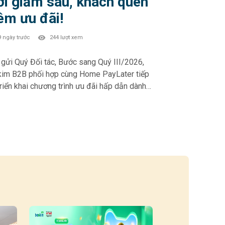
i giảm sâu, khách quen
êm ưu đãi!
9 ngày trước
244 lượt xem
Quý Đối tác, Bước sang Quý III/2026,
im B2B phối hợp cùng Home PayLater tiếp
triển khai chương trình ưu đãi hấp dẫn dành
Khách hàng mới và Khách hàng thân thiết –
phần thúc đẩy trải nghiệm mua sắm linh
 và gia tăng tỷ lệ chuyển đổi tại điểm bán.
 PAYLATER – Ưu đãi Quý III/2026: 🎁
h hàng mới (chưa từng phát sinh đơn HPL):
ảm 10% – tối đa 500.000đ khi chọn kỳ hạn 6
 tháng • Giảm 5% – tối đa 500.000đ khi
 kỳ hạn 6 & 12 tháng • Giảm 3% – tối đa
đ với kỳ hạn 3 tháng 🎁 Khách hàng thân
t (đã từng phát sinh đơn HPL): • Giảm 5% –
đa 500.000đ khi chọn kỳ hạn 6 & 12 tháng •