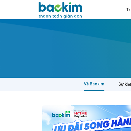
Tr
Về Baokim
Sự kiệ