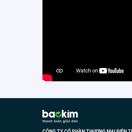
chuỗi cửa
mãi tới
cho 
3.00
đăng
ngay
có g
áp d
nhất trong th
cho tất 
merc
website Đánh trúng Insight của 
nghiệm, doanh
và t
thanh 
All-
ghé th
thu, d
CÔNG TY CỔ PHẦN THƯƠNG MẠI ĐIỆN T