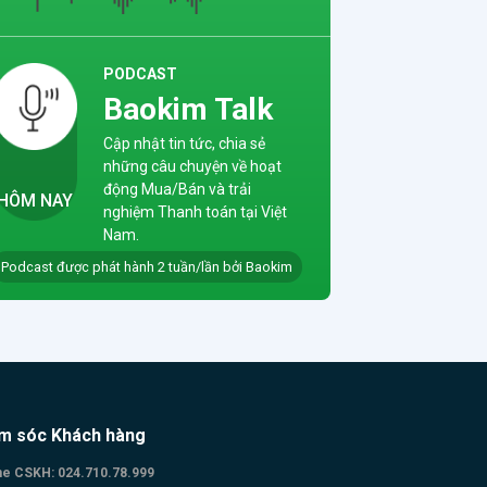
ịnh
ng
PODCAST
ền
Baokim Talk
ng
Cập nhật tin tức, chia sẻ
gày
những câu chuyện về hoạt
ng
động Mua/Bán và trải
HÔM NAY
nghiệm Thanh toán tại Việt
 mới
Nam.
a
Podcast được phát hành 2 tuần/lần bởi Baokim
 –
hiệm
 đuổi
m sóc Khách hàng
ne CSKH:
024.710.78.999