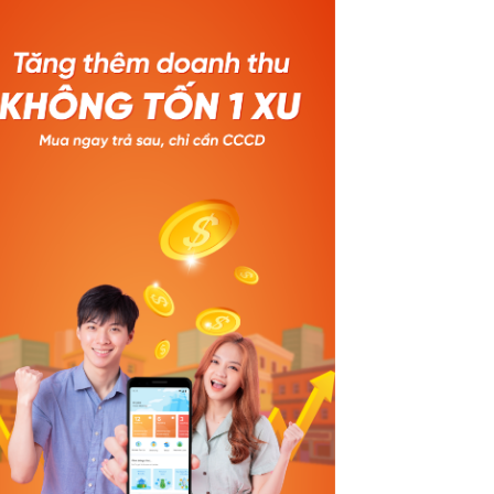
aokim.
kỳ hạn 3 tháng 🎁 Khách hàng thân
 trình
thiết (đã từng phát sinh đơn HPL): •
 tảng
Giảm 3% – tối đa 100.000đ với kỳ hạn 3
 thần
tháng • Giảm 5% – tối đa 200.000đ khi
chốt
chọn kỳ hạn 6 & 12 tháng 🗓️ Thời gian
cao
áp dụng: Từ 01/01/2026 – 31/03/2026
💚 Baokim B2B x Home PayLater –
 nhấn
Combo mua sắm nhẹ tênh cho người
 chỉ
mới bắt đầu: ✔ Mua trước – trả sau linh
lý,
hoạt ✔ Duyệt đơn nhanh chóng – giao
ực
dịch an toàn ✔ Ưu đãi hấp dẫn ngay lần
ứng
đầu thanh toán 🚀 Trải nghiệm ngay –
toàn
Ưu đãi bùng nổ chỉ sau một lần mở đơn!
dịch
------------------- GỌI NGAY ĐỂ TÍCH HỢP
năm.
MIỄN PHÍ 024 710.78.999
hương
#Baokimb2B #Baokim #Muatruoctrasau #Homepaylater #Tie
triển
được