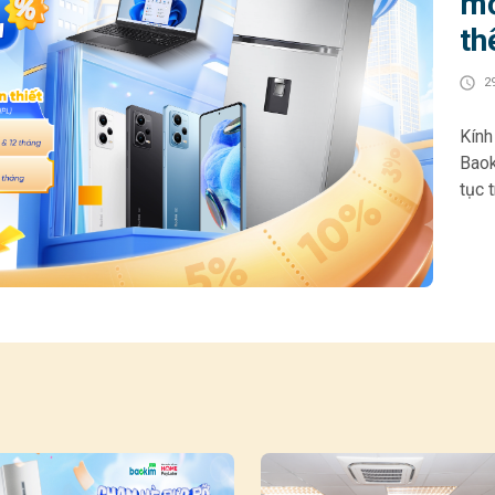
mớ
th
2
Kính gửi 
Baok
tục 
cho 
góp 
hoạt
HOME
Khác
• Gi
& 12
chọn
200.000
thiế
tối 