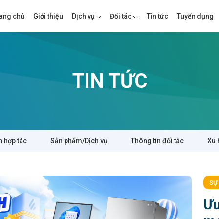
ang chủ
Giới thiệu
Dịch vụ
Đối tác
Tin tức
Tuyển dụng
TIN TỨC
n hợp tác
Sản phẩm/Dịch vụ
Thông tin đối tác
Xu 
SỰ
Ưu