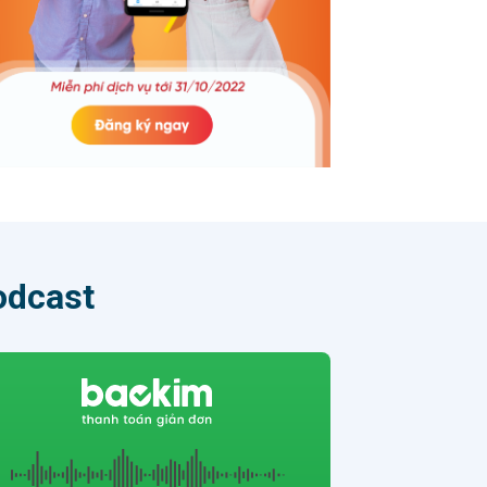
 chặng
ững
oạch,
hát
i
 hợp
ách
 tố
n hồ
lượng
n
odcast
là dịp
ng
nhân
 được
ành
chuẩn
nh, mà
a tổ