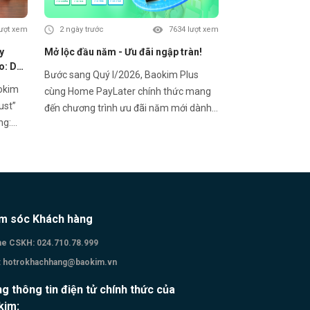
lượt xem
2 ngày trước
7634 lượt xem
y
Mở lộc đầu năm - Ưu đãi ngập tràn!
eo: Dấu
Bước sang Quý I/2026, Baokim Plus
nh bền
aokim
cùng Home PayLater chính thức mang
ust”
đến chương trình ưu đãi năm mới dành
ng:
cho Khách hàng mới và Khách hàng
 phép
thân thiết đã từng giao dịch HPL – mở ra
 theo
trải nghiệm mua sắm linh hoạt và dễ
án,
dàng hơn. HOME PAYLATER – Ưu đãi
u tiên
Quý I 2026: 🎁 Khách hàng mới (chưa
từng phát sinh đơn HPL): • Giảm 10% –
m sóc Khách hàng
 dự
tối đa 500.000đ khi chọn kỳ hạn 6 & 12
i diện
tháng • Giảm 3% – tối đa 100.000đ với
ne CSKH:
024.710.78.999
. Đây
kỳ hạn 3 tháng 🎁 Khách hàng thân thiết
:
hotrokhachhang@baokim.vn
h phát
(đã từng phát sinh đơn HPL): • Giảm 3%
 tuân
g thông tin điện tử chính thức của
– tối đa 100.000đ với kỳ hạn 3 tháng •
trách
kim:
Giảm 5% – tối đa 200.000đ khi chọn kỳ