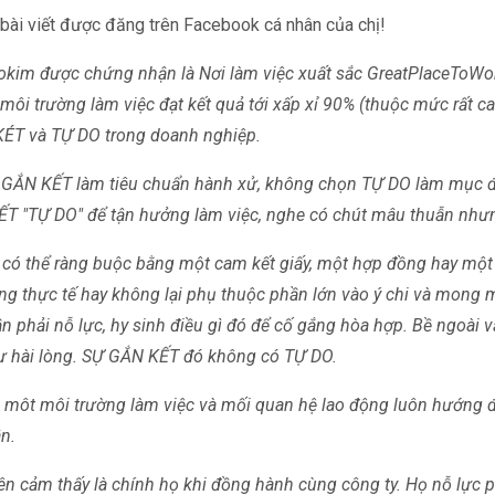
 bài viết được đăng trên Facebook cá nhân của chị!
okim được chứng nhận là Nơi làm việc xuất sắc GreatPlaceToWork 
môi trường làm việc đạt kết quả tới xấp xỉ 90% (thuộc mức rất ca
KÉT và TỰ DO trong doanh nghiệp.
GẮN KẾT làm tiêu chuẩn hành xử, không chọn TỰ DO làm mục đí
 "TỰ DO" để tận hưởng làm việc, nghe có chút mâu thuẫn nhưn
có thể ràng buộc bằng một cam kết giấy, một hợp đồng hay một
ong thực tế hay không lại phụ thuộc phần lớn vào ý chi và mong
n phải nỗ lực, hy sinh điều gì đó để cố gắng hòa hợp. Bề ngoài
ự hài lòng. SỰ GẮN KẾT đó không có TỰ DO.
môt môi trường làm việc và mối quan hệ lao động luôn hướng 
n.
ên cảm thấy là chính họ khi đồng hành cùng công ty. Họ nỗ lực 