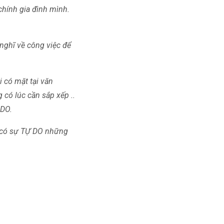
chính gia đình mình.
nghĩ về công việc để
 có mặt tại văn
 có lúc cần sắp xếp ..
 DO.
ù có sự TỰ DO những