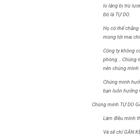
lo lắng bị trừ l
Đó là TỰ DO.
Họ có thể chẳng 
mong tới mai chi
Công ty không c
phòng... Chúng m
nên chúng mình th
Chúng minh hưởn
bạn luôn hưởng 
Chúng minh TỰ DO GẦN
Làm điều mình t
Và sẽ chỉ GẮN KẾ