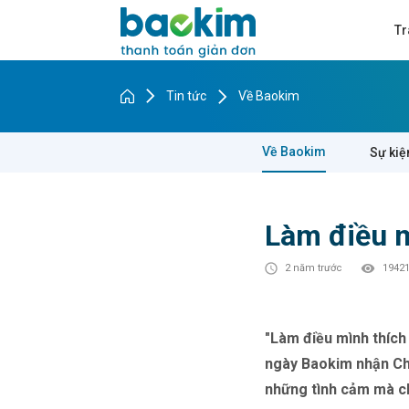
Tr
Tin tức
Về Baokim
Về Baokim
Sự kiệ
Làm điều m
2 năm trước
19421
"Làm điều mình thích
ngày Baokim nhận Ch
những tình cảm mà c