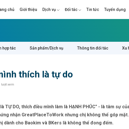
ang chủ
Giới thiệu
Dịch vụ
Đối tác
Tin tức
Tuyển dụng
n hợp tác
Sản phẩm/Dịch vụ
Thông tin đối tác
Xu 
ình thích là tự do
 lượt xem
 là TỰ DO, thích điều mình làm là HẠNH PHÚC" - là tâm sự c
ứng nhận GreatPlaceToWork nhưng chị không thể góp mặt. 
hị dành cho Baokim và BKers là không thể đong đếm.