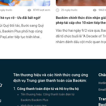
ngày trước
8749 lượt xem
25 ngày trước
9463 
è rực rỡ - Ưu đãi bất ngờ!
Baokim chính thức đón nhận giấ
phép tái cấp cho 10 năm tiếp th
uý Đối tác, Bước sang Quý
mốc pháp lý khẳng định hành trì
Vào thứ hai ngày 9/2 vừa qua, B
6, Baokim Plus phối hợp cùng
bỉ và chuẩn mực
đã tổ chức buổi lễ “A Decade of Tr
ayLater tiếp tục triển khai
nhằm đánh dấu cột mốc quan trọ
 trình ưu đãi hấp dẫn dành cho
Baokim chính thức đón nhận giấy
 hàng mới và Khách hàng thân
tái cấp cho giai đoạn 10 năm tiếp
– góp phần thúc đẩy trải nghiệm
trong lĩnh vực trung gian thanh to
m linh hoạt và gia tăng tỷ lệ
sau 10 năm kể từ lần cấp phép đầ
đổi tại điểm bán. HOME
vào năm 2016. Buổi lễ diễn ra trong
ER – Ưu đãi Quý II 2026: 🎁
Tên thương hiệu và các hình thức cung ứng
Chă
không khí trang trọng với sự tham
 hàng mới (chưa từng phát sinh
dịch vụ Trung gian thanh toán của Baokim:
của Ban Lãnh đạo, các cổ đông, đạ
L): • Giảm 10% – tối đa 500.000đ
Hotli
Ử
đối tác và tập thể nhân sự Baokim
ọn kỳ hạn 6 & 12 tháng • Giảm 5%
Cổng thanh toán điện tử và Hỗ trợ thu hộ
Email
là dịp để Baokim nhìn lại hành trìn
đa 500.000đ khi chọn kỳ hạn 6 & 12
Tên thương hiệu: Cổng thanh toán điện tử
triển được xây dựng trên nền tảng
Tran
• Giảm 3% – tối đa 200.000đ với
g
Baokim/Baokim Plus
thủ, kỷ luật vận hành và tinh thần 
Bao
 Khách hàng thân thiết
Hình thức cung ứng: