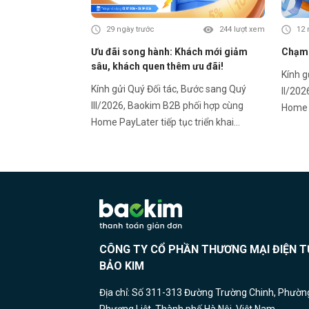
29 ngày trước
244 lượt xem
12 
Ưu đãi song hành: Khách mới giảm
Chạm h
sâu, khách quen thêm ưu đãi!
Kính gửi Q
Kính gửi Quý Đối tác, Bước sang Quý
II/202
III/2026, Baokim B2B phối hợp cùng
Home P
Home PayLater tiếp tục triển khai
chương
chương trình ưu đãi hấp dẫn dành cho
Khách
Khách hàng mới và Khách hàng thân
thiết 
thiết – góp phần thúc đẩy trải nghiệm
mua sắ
mua sắm linh hoạt và gia tăng tỷ lệ
chuyển 
chuyển đổi tại điểm bán. HOME
PAYLAT
PAYLATER – Ưu đãi Quý III/2026: 🎁
Khách
Khách hàng mới (chưa từng phát sinh
đơn HP
CÔNG TY CỔ PHẦN THƯƠNG MẠI ĐIỆN T
đơn HPL): • Giảm 10% – tối đa 500.000đ
khi ch
BẢO KIM
khi chọn kỳ hạn 6 & 12 tháng • Giảm 5%
– tối 
– tối đa 500.000đ khi chọn kỳ hạn 6 & 12
tháng 
Địa chỉ: Số 311-313 Đường Trường Chinh, Phườn
tháng • Giảm 3% – tối đa 200.000đ với
kỳ hạn 3 tháng 