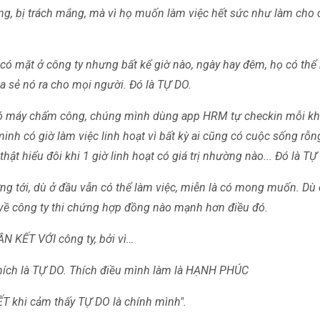
ương, bị trách mắng, mà vì họ muốn làm việc hết sức như làm cho 
có mặt ở công ty nhưng bất kể giờ nào, ngày hay đêm, họ có thể 
a sẻ nó ra cho mọi người. Đó là TỰ DO.
ó máy chấm công, chúng mình dùng app HRM tự checkin mỗi khi
inh có giờ làm việc linh hoạt vì bất kỳ ai cũng có cuộc sống rỗng
ật hiểu đôi khi 1 giờ linh hoạt có giá trị nhường nào... Đó là TỰ
g tới, dù ở đầu vẫn có thể làm việc, miễn là có mong muốn. D
về công ty thi chứng hợp đồng nào mạnh hơn điều đó.
 KẾT VỚI công ty, bởi vì…
hích là TỰ DO. Thích điều mình làm là HẠNH PHÚC
T khi cảm thấy TỰ DO là chính mình".