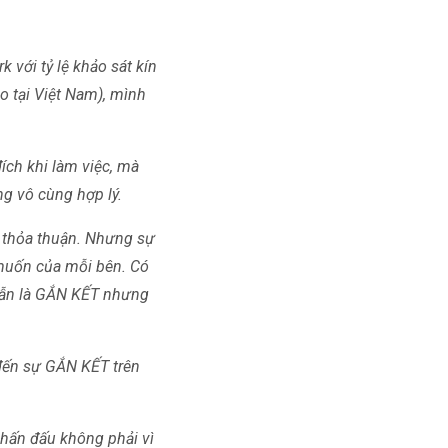
với tỷ lệ khảo sát kín
o tại Việt Nam), mình
ch khi làm việc, mà
g vô cùng hợp lý.
 thỏa thuận. Nhưng sự
 muốn của mỗi bên. Có
 vẫn là GẮN KẾT nhưng
đến sự GẮN KẾT trên
phấn đấu không phải vì