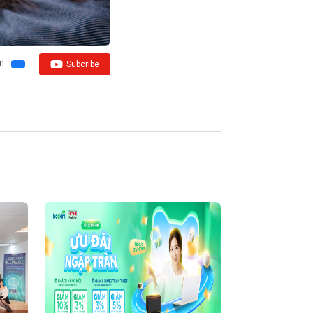
ên
Subcribe