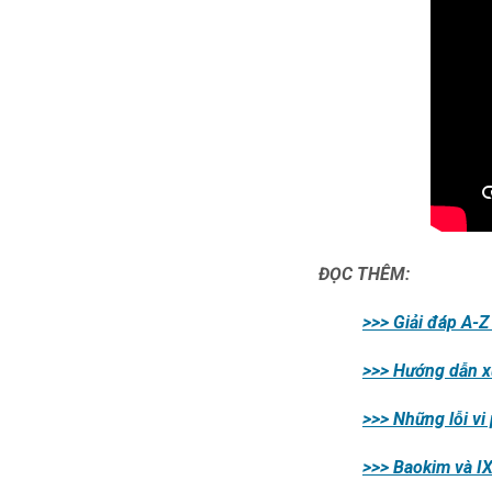
ĐỌC THÊM:
>>> Giải đáp A-Z
>>> Hướng dẫn xử
>>> Những lỗi v
>>> Baokim và IX