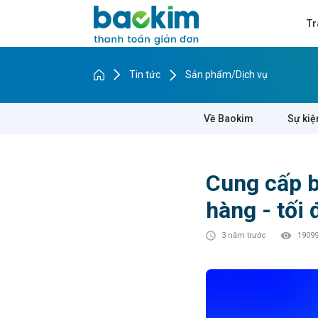
Tr
Tin tức
Sản phẩm/Dịch vụ
Về Baokim
Sự kiệ
Cung cấp b
hàng - tối
3 năm trước
19099