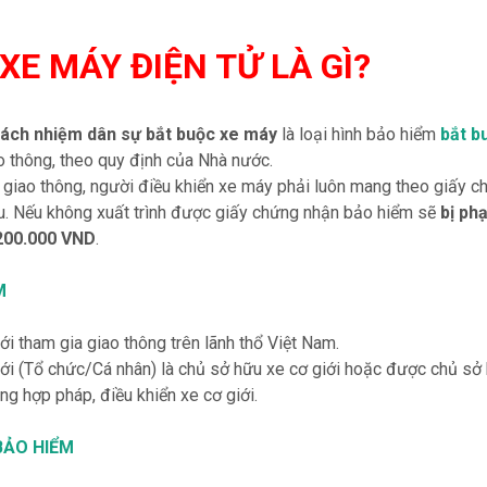
XE MÁY ĐIỆN TỬ LÀ GÌ?
rách nhiệm dân sự bắt buộc xe máy
là loại hình bảo hiểm
bắt b
ao thông, theo quy định của Nhà nước.
 giao thông, người điều khiển xe máy phải luôn mang theo giấy ch
. Nếu không xuất trình được giấy chứng nhận bảo hiểm sẽ
bị ph
200.000 VND
.
M
i tham gia giao thông trên lãnh thổ Việt Nam.
i (Tổ chức/Cá nhân) là chủ sở hữu xe cơ giới hoặc được chủ sở 
ng hợp pháp, điều khiển xe cơ giới.
BẢO HIỂM