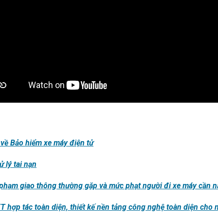
 về Bảo hiểm xe máy điện tử
 lý tai nạn
i phạm giao thông thường gặp và mức phạt người đi xe máy cần 
T hợp tác toàn diện, thiết kế nền tảng công nghệ toàn diện cho