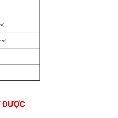
ra)
 ra)
Ử ĐƯỢC