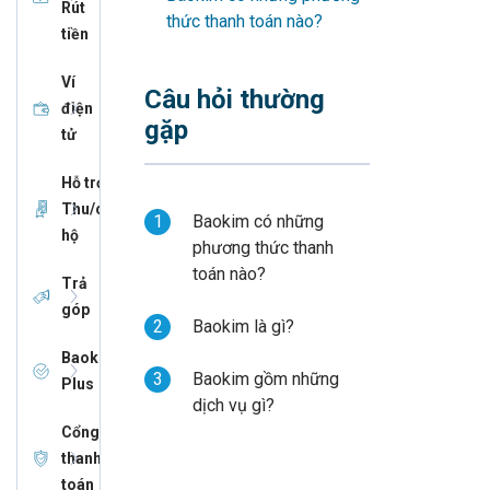
Rút
thức thanh toán nào?
tiền
Ví
Câu hỏi thường
điện
gặp
tử
Hỗ trợ
Thu/chi
1
Baokim có những
hộ
phương thức thanh
toán nào?
Trả
góp
2
Baokim là gì?
Baokim
3
Baokim gồm những
Plus
dịch vụ gì?
Cổng
thanh
toán