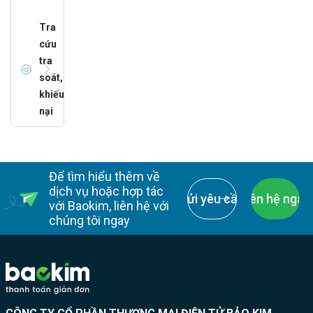
Tra
cứu
tra
soát,
khiếu
nại
Để tìm hiểu thêm về
dịch vụ hoặc hợp tác
Gửi yêu cầu
Liên hệ ngay
với Baokim, liên hệ với
chúng tôi ngay