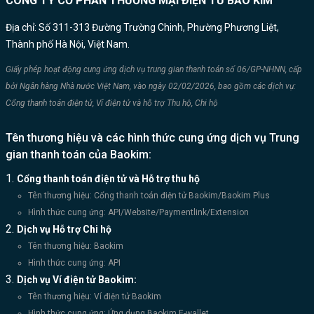
CÔNG TY CỔ PHẦN THƯƠNG MẠI ĐIỆN TỬ BẢO KIM
Địa chỉ: Số 311-313 Đường Trường Chinh, Phường Phương Liệt,
Thành phố Hà Nội, Việt Nam.
Giấy phép hoạt động cung ứng dịch vụ trung gian thanh toán số 06/GP-NHNN, cấp
bởi Ngân hàng Nhà nước Việt Nam, vào ngày 02/02/2026, bao gồm các dịch vụ:
Cổng thanh toán điện tử, Ví điện tử và hỗ trợ Thu hộ, Chi hộ
Tên thương hiệu và các hình thức cung ứng dịch vụ Trung
gian thanh toán của Baokim:
Cổng thanh toán điện tử và Hỗ trợ thu hộ
Tên thương hiệu: Cổng thanh toán điện tử Baokim/Baokim Plus
Hình thức cung ứng: API/Website/Paymentlink/Extension
Dịch vụ Hỗ trợ Chi hộ
Tên thương hiệu: Baokim
Hình thức cung ứng: API
Dịch vụ Ví điện tử Baokim:
Tên thương hiệu: Ví điện tử Baokim
Hình thức cung ứng: Ứng dụng Baokim E-wallet