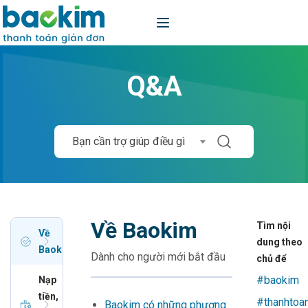
Q&A
Bạn cần trợ giúp điều gì
Về Baokim
Tìm nội
Về
dung theo
Baokim
Dành cho người mới bắt đầu
chủ để
#baokim
Nạp
tiền,
#thanhtoa
Baokim có những phương